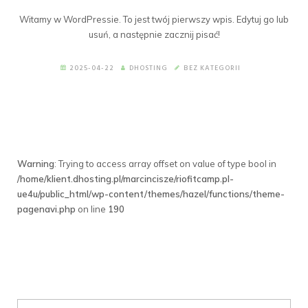
Witamy w WordPressie. To jest twój pierwszy wpis. Edytuj go lub
usuń, a następnie zacznij pisać!
2025-04-22
DHOSTING
BEZ KATEGORII
Warning
: Trying to access array offset on value of type bool in
/home/klient.dhosting.pl/marcincisze/riofitcamp.pl-
ue4u/public_html/wp-content/themes/hazel/functions/theme-
pagenavi.php
on line
190