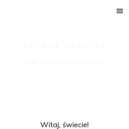
AUTHOR ARCHIVE
HOME
/
AUTHOR'S ARTICLE(S)
/
ADMIN
Witaj, świecie!