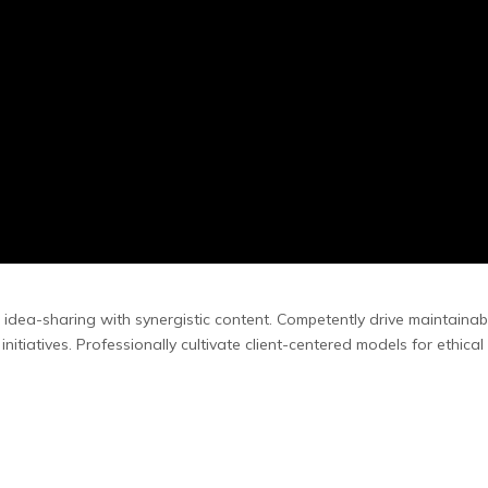
 idea-sharing with synergistic content.
Competently drive maintainable
e initiatives. Professionally cultivate client-centered models for ethic