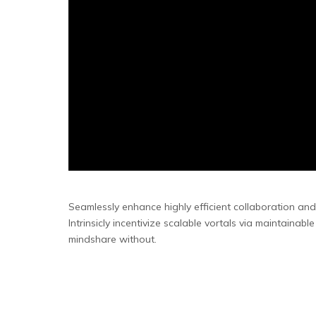
Seamlessly enhance highly efficient collaboration and
Intrinsicly incentivize scalable vortals via maintainabl
mindshare without.