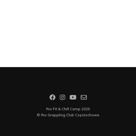
Rio Fit & Chill Camp 2025
©
Rio Grappling Club Częstochowa